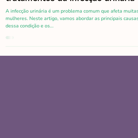
Dra. Giovanna Sapienza
8 de jun. de 2023
3 min de leitura
Desvendando as causas e
tratamentos da infecção urinária
A infecção urinária é um problema comum que afeta muita
mulheres. Neste artigo, vamos abordar as principais causa
dessa condição e os...