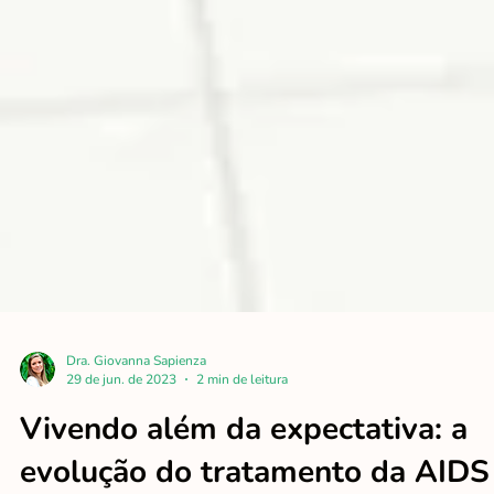
Dra. Giovanna Sapienza
29 de jun. de 2023
2 min de leitura